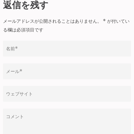
稿
返信を残す
ナ
ビ
メールアドレスが公開されることはありません。
*
が付いてい
ゲ
る欄は必須項目です
ー
シ
ョ
ン