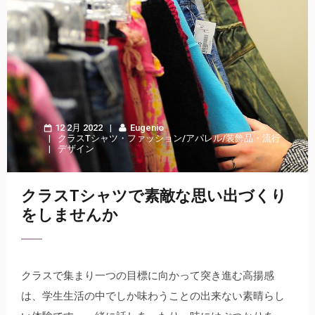
12 2月 2022
Eugenio
クラスTシャツ
・
ファッション/アパレル/装飾品
・
流行
デザイン
クラスTシャツで素敵な思い出づくり
をしませんか
クラスで集まり一つの目標に向かって突き進む高揚感
は、学生生活の中でしか味わうことの出来ない素晴らし