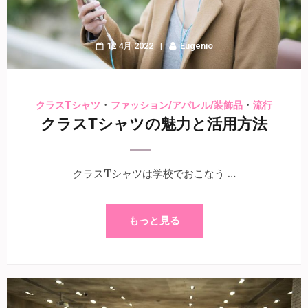
12 4月 2022
Eugenio
・
・
クラスTシャツ
ファッション/アパレル/装飾品
流行
クラスTシャツの魅力と活用方法
クラスTシャツは学校でおこなう …
もっと見る