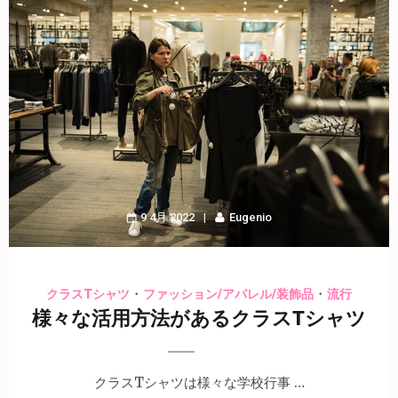
9 4月 2022
Eugenio
・
・
クラスTシャツ
ファッション/アパレル/装飾品
流行
様々な活用方法があるクラスTシャツ
クラスTシャツは様々な学校行事 …