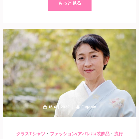
もっと見る
15 4月 2022
Eugenio
・
・
クラスTシャツ
ファッション/アパレル/装飾品
流行