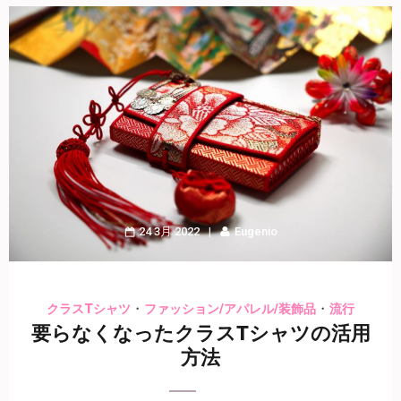
24 3月 2022
Eugenio
・
・
クラスTシャツ
ファッション/アパレル/装飾品
流行
要らなくなったクラスTシャツの活用
方法