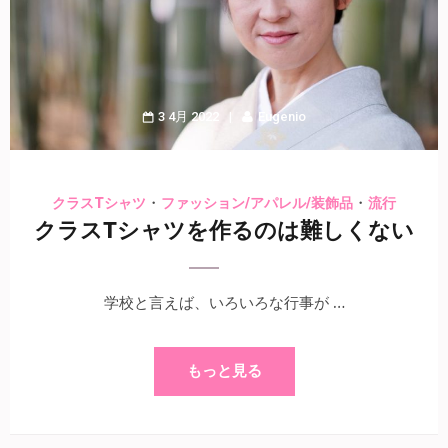
3 4月 2022
Eugenio
・
・
クラスTシャツ
ファッション/アパレル/装飾品
流行
クラスTシャツを作るのは難しくない
学校と言えば、いろいろな行事が …
もっと見る