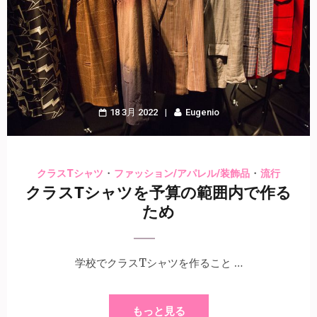
18 3月 2022
Eugenio
・
・
クラスTシャツ
ファッション/アパレル/装飾品
流行
クラスTシャツを予算の範囲内で作る
ため
学校でクラスTシャツを作ること …
もっと見る