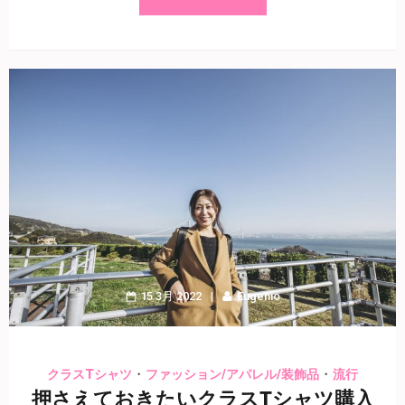
15 3月 2022
Eugenio
・
・
クラスTシャツ
ファッション/アパレル/装飾品
流行
押さえておきたいクラスTシャツ購入