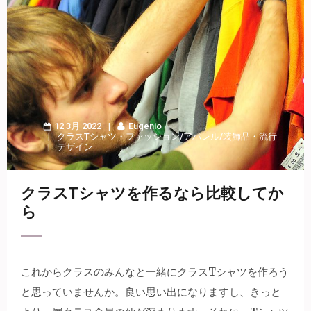
12 3月 2022
Eugenio
クラスTシャツ
・
ファッション/アパレル/装飾品
・
流行
デザイン
クラスTシャツを作るなら比較してか
ら
これからクラスのみんなと一緒にクラスTシャツを作ろう
と思っていませんか。
良い思い出になりますし、きっと