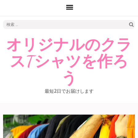
検
索:
オリジナルのクラ
スTシャツを作ろ
う
最短2日でお届けします