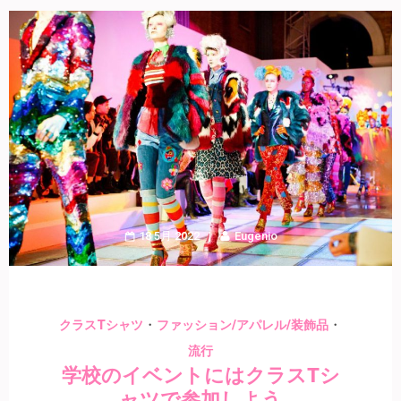
18 5月 2022
Eugenio
・
・
クラスTシャツ
ファッション/アパレル/装飾品
流行
学校のイベントにはクラスTシ
ャツで参加しよう