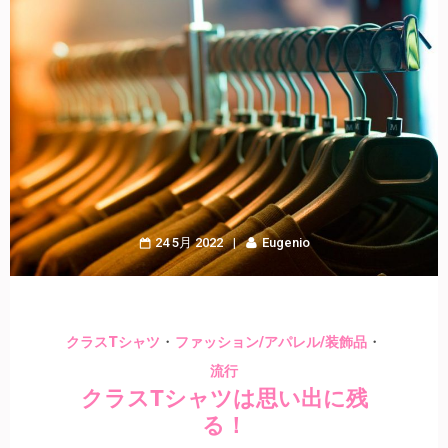
24 5月 2022
Eugenio
・
・
クラスTシャツ
ファッション/アパレル/装飾品
流行
クラスTシャツは思い出に残
る！