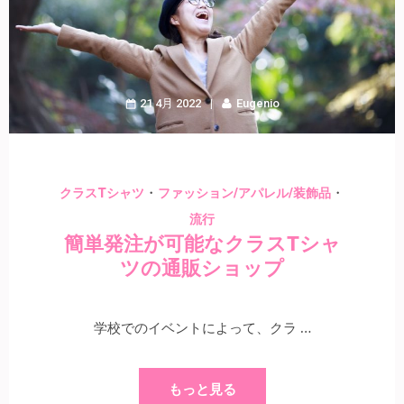
21 4月 2022
Eugenio
・
・
クラスTシャツ
ファッション/アパレル/装飾品
流行
簡単発注が可能なクラスTシャ
ツの通販ショップ
学校でのイベントによって、クラ …
もっと見る